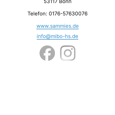
53117 Bonn
Telefon: 0176-57630076
www.sammies.de
info@mibo-hs.de