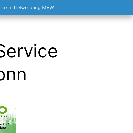
kehrsmittelwerbung MVW
Service
Bonn