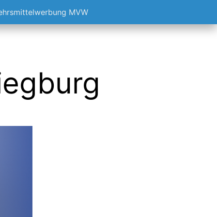
kehrsmittelwerbung MVW
Siegburg