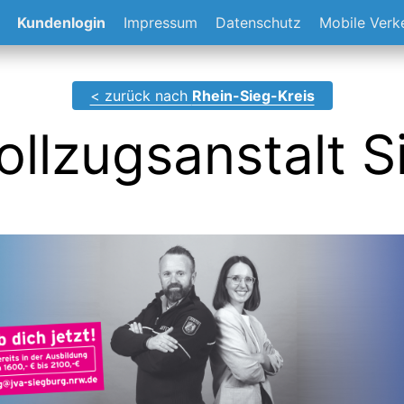
Kundenlogin
Impressum
Datenschutz
Mobile Ver
< zurück nach
Rhein-Sieg-Kreis
ollzugsanstalt 