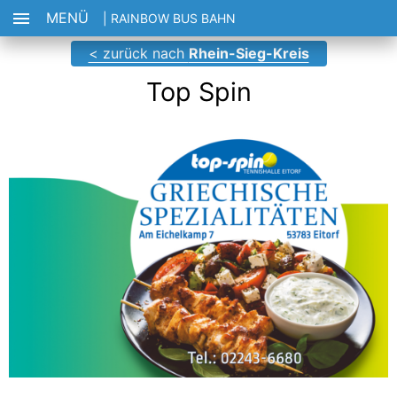
MENÜ
| RAINBOW BUS BAHN
< zurück nach
Rhein-Sieg-Kreis
Top Spin